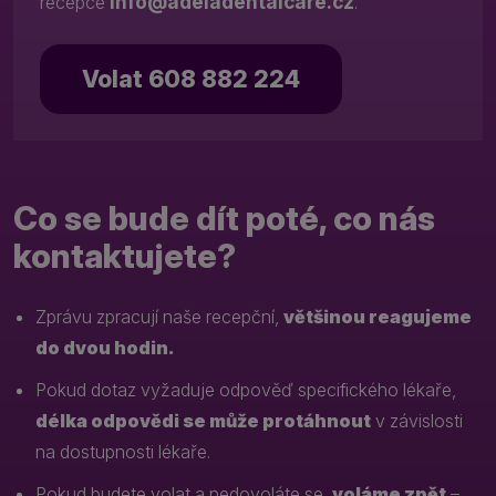
info@adeladentalcare.cz
recepce
.
Volat 608 882 224
Co se bude dít poté, co nás
kontaktujete?
Zprávu zpracují naše recepční,
většinou reagujeme
do dvou hodin.
Pokud dotaz vyžaduje odpověď specifického lékaře,
délka odpovědi se může protáhnout
v závislosti
na dostupnosti lékaře.
Pokud budete volat a nedovoláte se,
voláme zpět
–